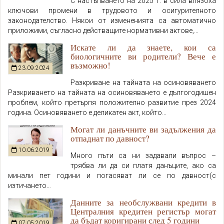
С настъпването на 2025 г. в сила влязоха
ключови промени в трудовото и осигурителното
законодателство. Някои от измененията са автоматично
приложими, съгласно действащите нормативни актове,…
Искате ли да знаете, кои са
биологичните ви родители? Вече е
възможно!
23.09.2024
Разкриване на тайната на осиновяването
Разкриването на тайната на осиновяването е дългогодишен
проблем, който претърпя положително развитие през 2024
година. Осиновяването е деликатен акт, който…
Могат ли данъчните ви задължения да
отпаднат по давност?
10.06.2019
Много пъти са ни задавали въпрос –
трябва ли да си платя данъците, ако са
минали пет години и погасяват ли се по давност(с
изтичането…
Данните за необслужвани кредити в
Централния кредитен регистър могат
да бъдат коригирани след 5 години
07.05.2019