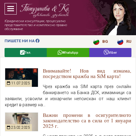
Юридически консултации, процесуално
представителство и комплексно правно
обслужване
ПИШЕТЕ НИ НА
BG
RU
Тел.
WhatsApp
Viber
Внимавайте! Нов вид измама,
посредством кражба на SiM карта!
11.07.2025
Чрез кражба на SIM карта през онлайн
банкирането на Банка ДСК, измамници са
заявили, усвоили и изхарчили непоискан от наш клиент
кредит в размер на…
Важни промени в осигурителното
законодателство са в сила от 1 януари
2025 г.
23.02.2025