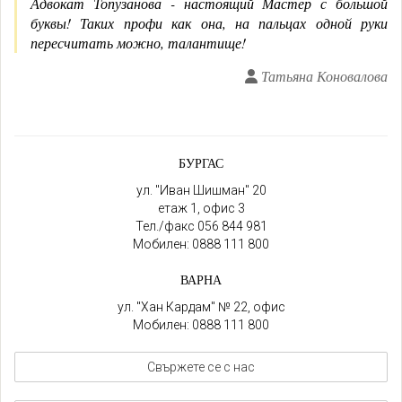
Адвокат Топузанова - настоящий Мастер с большой
буквы! Таких профи как она, на пальцах одной руки
пересчитать можно, талантище!
Татьяна Коновалова
БУРГАС
ул. "Иван Шишман" 20
етаж 1, офис 3
Тел./факс
056 844 981
Мобилен:
0888 111 800
ВАРНА
ул. "Хан Кардам" № 22, офис
Мобилен:
0888 111 800
Свържете се с нас