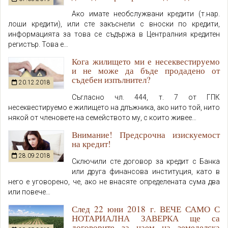
Ако имате необслужвани кредити (т.нар.
лоши кредити), или сте закъснели с вноски по кредити,
информацията за това се съдържа в Централния кредитен
регистър. Това е…
Кога жилището ми е несеквестируемо
и не може да бъде продадено от
съдебен изпълнител?
20.12.2018
Съгласно чл. 444, т. 7 от ГПК
несеквестируемо е жилището на длъжника, ако нито той, нито
някой от членовете на семейството му, с които живее…
Внимание! Предсрочна изискуемост
на кредит!
28.09.2018
Сключили сте договор за кредит с Банка
или друга финансова институция, като в
него е уговорено, че, ако не внасяте определената сума два
или повече…
След 22 юни 2018 г. ВЕЧЕ САМО С
НОТАРИАЛНА ЗАВЕРКА ще са
договорите за наем на земеделска