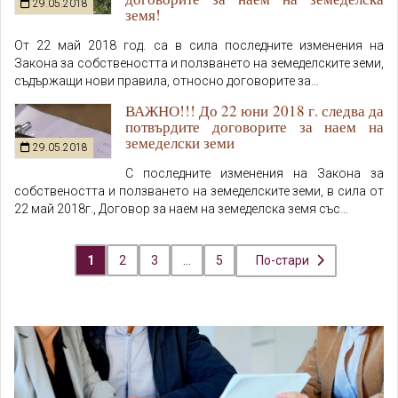
29.05.2018
земя!
От 22 май 2018 год. са в сила последните изменения на
Закона за собствеността и ползването на земеделските земи,
съдържащи нови правила, относно договорите за…
ВАЖНО!!! До 22 юни 2018 г. следва да
потвърдите договорите за наем на
земеделски земи
29.05.2018
С последните изменения на Закона за
собствеността и ползването на земеделските земи, в сила от
22 май 2018г., Договор за наем на земеделска земя със…
По-стари
1
2
3
…
5