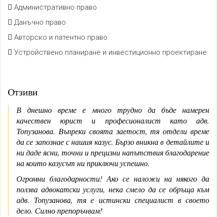
Административно право
Данъчно право
Авторско и патентно право
Устройствено планиране и инвестиционно проектиране
Отзиви
В днешно време е много трудно да бъде намерен
качествен юрист и професионалист като адв.
Топузанова. Въпреки своята заетост, тя отдели време
да се запознае с нашия казус. Бързо вникна в детайлите и
ни даде ясни, точни и прецизни напътствия благодарение
на които казусът ни приключи успешно.
Огромни благодарности! Ако се наложи на някого да
ползва адвокатски услуги, нека смело да се обръща към
адв. Топузанова, тя е истински специалист в своето
дело. Силно препоръчвам!