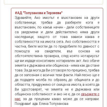
#АД "Топузанова и Терзиева"
Здравейте, Ако имотът е възстановен на други
собственици, трябва да разберете кога е
възстановен, по какъв начин - дали собствениците
са уведомени и дали действително няма други
наследници, защото от това зависи каква е
собствеността на имота сега. Ако собствеността е
частна, бихте могли да го придобиете по давност с
помощта на свидетели, въз основа на
обстоятелствена проверка, след която нотариусът
ще ви издаде консативен нотариален акт. Ако обаче
земята е държавна или общинска - няма как да стане
това. За да мога да Ви отговоря по-прецизно, трябва
да се запозная с всички тези факти. Най-лесно ще е
да подадете молба по образец до общината и до
областта, придружено от скица на имота, в която да
Ви удостоверят, че земята не е държавна или
общинска собственост и ако не е, да се
свържете с
нас
, за да преценим какво може да се направи.
Поздрави! адв. Елена Топузанова