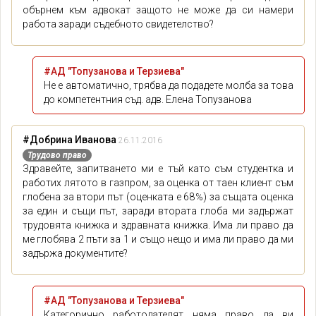
обърнем към адвокат защото не може да си намери
работа заради съдебното свидетелство?
#АД "Топузанова и Терзиева"
Не е автоматично, трябва да подадете молба за това
до компетентния съд. адв. Елена Топузанова
#Добрина Иванова
26.11.2016
Трудово право
Здравейте, запитването ми е тъй като съм студентка и
работих лятото в газпром, за оценка от таен клиент съм
глобена за втори път (оценката е 68℅) за същата оценка
за един и същи път, заради втората глоба ми задържат
трудовята книжка и здравната книжка. Има ли право да
ме глобява 2 пъти за 1 и също нещо и има ли право да ми
задържа документите?
#АД "Топузанова и Терзиева"
Категорично работодателят няма право да ви