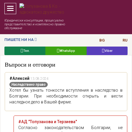
Юридически консултации, процесуално
представителство и комплексно правно
обслужване
ПИШЕТЕ НИ НА
BG
RU
Тел.
WhatsApp
Viber
Въпроси и отговори
#Алексей
13.08.2024
Наследствено право
Хотел бы узнать тонкости вступления в наследство в
Болгарии. При необходимости открыть и вести
наследное дело в Вашей фирме.
#АД "Топузанова и Терзиева"
Согласно законодательством Болгарии, не