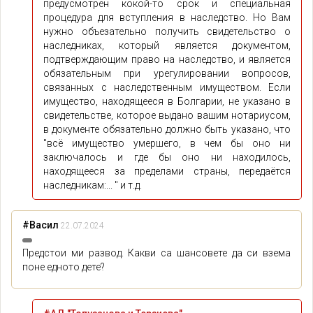
предусмотрен кокой-то срок и специальная
процедура для вступления в наследство. Но Вам
нужно объезательно получить свидетельство о
наследниках, который является документом,
подтверждающим право на наследство, и является
обязательным при урегулировании вопросов,
связанных с наследственным имуществом. Если
имущество, находящееся в Болгарии, не указано в
свидетельстве, которое выдано вашим нотариусом,
в документе обязательно должно быть указано, что
"всё имущество умершего, в чем бы оно ни
заключалось и где бы оно ни находилось,
находящееся за пределами страны, передаётся
наследникам:... " и т.д.
#Васил
22.07.2024
Предстои ми развод. Какви са шансовете да си взема
поне едното дете?