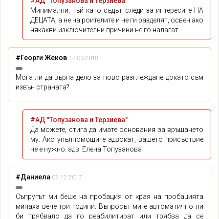
#АД "Топузанова и Терзиева"
Минимални, тъй като съдът следи за интересите НА
ДЕЦАТА, а не на роителите и не ги разделят, освен ако
някакви изключителни причини не го налагат.
#Георги Жеков
17.03.2018
Мога ли да върна дело за ново разглеждане докато съм
извън страната?
#АД "Топузанова и Терзиева"
Да можете, стига да имате основания за връщането
му. Ако упълномощите адвокат, вашето присъствие
не е нужно. адв. Елена Топузанова
#Даниела
07.12.2017
Съпругът ми беше на пробация от края на пробацията
минаха вече три години. Въпросът ми е автоматично ли
би трябвало да го реабилитират или трябва да се