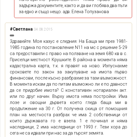
задържа документите, както и да ви глобява два пъти
за едно и също нещо. адв. Елена Топузанова
#Светлана
04.08.2015
Здравейте. Моя казус е следния: Нa Баща ми през 1981-
1985 година по пoстановление N11 на мс с решение 5-29
са предоставили с право на ползване на земя 680 кв в с.
Приселци местност Крушките. В района в момента няма
кадастрална карта, т.к. я правят на ново. Изпуснахме
сроковете по закон за закупуване на имота първо
финансови, после късно разбрахме за тази възможност.
В момента искам да по питам възможно ли е по давност
да се придобие имота? С констативен нотариален акт.
или по друг начин. Върху имота няма постройки. Има
лозе и овощни дървета което гледа баща ми в
продължение на 30 г. От получена скица от помощния
план на местноста разбрах че има 2 собственици от
които държавата го е взела. 1 е починал и няма
наследници, 2 има наследници от 1993 г. Тези хора до
сега не са идвали при нас за да търсят земята.