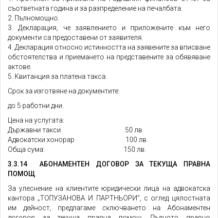
съответната година и за разпределение на печалбата.
2. Пълномощно.
3. Декларация, че заявлението и приложените към него
документи са предоставени от заявителя.
4. Декларация относно истинността на заявените за вписване
обстоятелства и приемането на представените за обявяване
актове.
5. Квитанция за платена такса.
Срок за изготвяне на документите:
до 5 работни дни.
Цена на услугата:
Държавни такси 50 лв.
Адвокатски хонорар 100 лв.
Обща сума: 150 лв.
3.3.14 АБОНАМЕНТЕН ДОГОВОР ЗА ТЕКУЩА ПРАВНА
ПОМОЩ
За улеснение на клиентите юридически лица на адвокатска
кантора „ТОПУЗАНОВА И ПАРТНЬОРИ“, с оглед цялостната
им дейност, предлагаме сключването на Абонаментен
договор за текуща правна помощ. Пълното правно