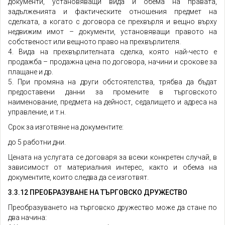
документи, установяващи вида и обема на правата,
задълженията и фактическите отношения предмет на
сделката, а когато с договора се прехвърля и вещно върху
недвижим имот – документи, установяващи правото на
собственост или вещното право на прехвърлителя.
4. Вида на прехвърлителната сделка, която най-често е
продажба – продажна цена по договора, начини и срокове за
плащане и др.
5. При промяна на други обстоятелства, трябва да бъдат
предоставени данни за промените в търговското
наименование, предмета на дейност, седалището и адреса на
управление, и т.н.
Срок за изготвяне на документите:
до 5 работни дни.
Цената на услугата се договаря за всеки конкретен случай, в
зависимост от материалния интерес, както и обема на
документите, които следва да се изготвят.
3.3.12 ПРЕОБРАЗУВАНЕ НА ТЪРГОВСКО ДРУЖЕСТВО
Преобразуването на търговско дружество може да стане по
два начина: