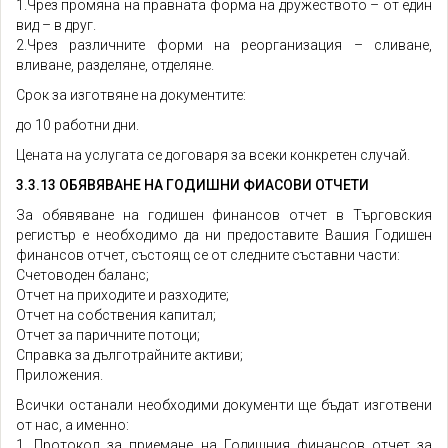
1.Чрез промяна на правната форма на дружеството – от един
вид – в друг.
2.Чрез различните форми на реорганизация – сливане,
вливане, разделяне, отделяне.
Срок за изготвяне на документите:
до 10 работни дни.
Цената на услугата се договаря за всеки конкретен случай.
3.3.13 ОБЯВЯВАНЕ НА ГОДИШНИ ФИАСОВИ ОТЧЕТИ
За обявяване на годишен финансов отчет в Търговския
регистър е необходимо да ни предоставите Вашия Годишен
финансов отчет, състоящ се от следните съставни части:
Счетоводен баланс;
Отчет на приходите и разходите;
Отчет на собствения капитал;
Отчет за паричните потоци;
Справка за дълготрайните активи;
Приложения.
Всички останали необходими документи ще бъдат изготвени
от нас, а именно:
1. Протокол за приемане на Годишния финансов отчет за