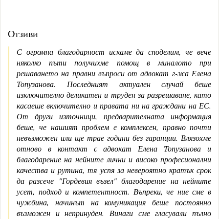
Отзиви
С огромна благодарност искаме да споделим, че вече
няколко пъти получихме помощ в миналото при
решаването на правни въпроси от адвокат г-жа Елена
Топузанова. Последният актуален случай беше
изключително деликатен и труден за разрешаване, като
касаеше включително и правата ни на граждани на ЕС.
От други източници, предварителната информация
беше, че нашият проблем е комплексен, правно почти
невъзможен или ще трае години без гаранции. Влязохме
отново в контакт с адвокат Елена Топузанова и
благодарение на нейните лични и високо професионални
качества и рутина, тя успя за невероятно кратък срок
да разсече "Гордевия възел" благодарение на нейните
усет, подход и компетентност. Въпреки, че ние сме в
чужбина, начинът на комуникация беше постоянно
възможен и непринуден. Винаги сме гласували пълно