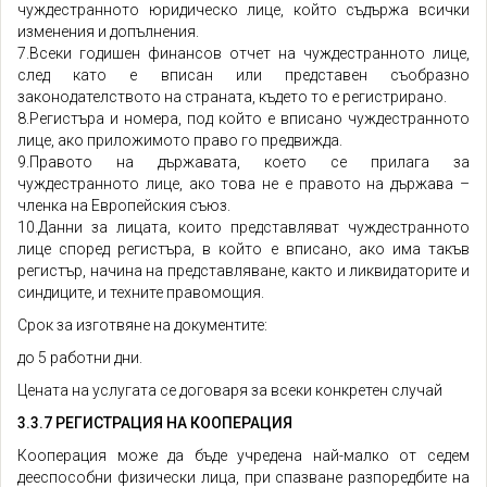
чуждестранното юридическо лице, който съдържа всички
изменения и допълнения.
7.Всеки годишен финансов отчет на чуждестранното лице,
след като е вписан или представен съобразно
законодателството на страната, където то е регистрирано.
8.Регистъра и номера, под който е вписано чуждестранното
лице, ако приложимото право го предвижда.
9.Правото на държавата, което се прилага за
чуждестранното лице, ако това не е правото на държава –
членка на Европейския съюз.
10.Данни за лицата, които представляват чуждестранното
лице според регистъра, в който е вписано, ако има такъв
регистър, начина на представляване, както и ликвидаторите и
синдиците, и техните правомощия.
Срок за изготвяне на документите:
до 5 работни дни.
Цената на услугата се договаря за всеки конкретен случай
3.3.7 РЕГИСТРАЦИЯ НА КООПЕРАЦИЯ
Кооперация може да бъде учредена най-малко от седем
дееспособни физически лица, при спазване разпоредбите на