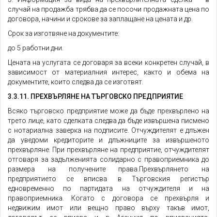
случай на продажба трябва да се посочи продажната цена по
договора, начини и срокове за заплащане на цената и др.
Срок за изготвяне на документите:
до 5 работни дни.
Цената на услугата се договаря за всеки конкретен случай, в
зависимост от материалния интерес, както и обема на
документите, които следва да се изготвят.
3.3.11. ПРЕХВЪРЛЯНЕ НА ТЪРГОВСКО ПРЕДПРИЯТИЕ
Всяко търговско предприятие може да бъде прехвърлено на
трето лице, като сделката следва да бъде извършена писмено
с нотариална заверка на подписите. Отчуждителят е длъжен
да уведоми кредиторите и длъжниците за извършеното
прехвърляне. При прехвърляне на предприятие, отчуждителят
отговаря за задълженията солидарно с правоприемника до
размера на получените права.Прехвърлянето на
предприятието се вписва в Търговския регистър
едновременно по партидата на отчуждителя и на
правоприемника. Когато с договора се прехвърля и
недвижим имот или вещно право върху такъв имот,