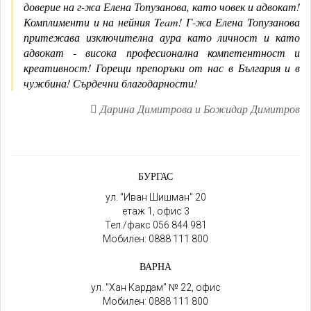
доверие на г-жа Елена Топузанова, като човек и адвокат!
Комплименти и на нейния Team! Г-жа Елена Топузанова
притежава изключителна аура като личност и като
адвокат - висока професионална компетентност и
креативност! Горещи препоръки от нас в България и в
чужбина! Сърдечни благодарности!
Дарина Димитрова и Божидар Димитров
БУРГАС
ул. "Иван Шишман" 20
етаж 1, офис 3
Тел./факс
056 844 981
Мобилен:
0888 111 800
ВАРНА
ул. "Хан Кардам" № 22, офис
Мобилен:
0888 111 800