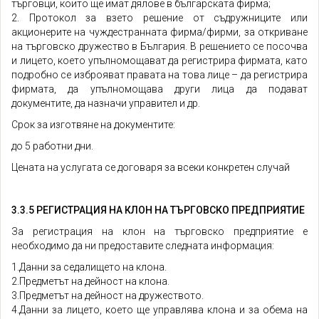
търговци, които ще имат дялове в българската фирма;
2. Протокол за взето решение от съдружниците или
акционерите на чуждестранната фирма/фирми, за откриване
на търговско дружество в България. В решението се посочва
и лицето, което упълномощават да регистрира фирмата, като
подробно се изброяват правата на това лице – да регистрира
фирмата, да упълномощава други лица да подават
документите, да назначи управител и др.
Срок за изготвяне на документите:
до 5 работни дни.
Цената на услугата се договаря за всеки конкретен случай
3.3.5 РЕГИСТРАЦИЯ НА КЛОН НА ТЪРГОВСКО ПРЕДПРИЯТИЕ
За регистрация на клон на търговско предприятие е
необходимо да ни предоставите следната информация:
1.Данни за седалището на клона.
2.Предметът на дейност на клона.
3.Предметът на дейност на дружеството.
4.Данни за лицето, което ще управлява клона и за обема на