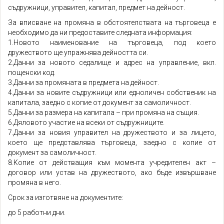
съдружници, управител, капитал, предмет на дейност.
За вписване на промяна в обстоятелствата на търговеца е
необходимо да ни предоставите следната информация:
1.Новото наименование на търговеца, под което
дружеството ще упражнява дейността си.
2.Данни за новото седалище и адрес на управление, вкл.
пощенски код.
3.Данни за промяната в предмета на дейност.
4.Данни за новите съдружници или едноличен собственик на
капитала, заедно с копие от документ за самоличност.
5.Данни за размера на капитала – при промяна на същия.
6.Дяловото участие на всеки от съдружниците.
7.Данни за новия управител на дружеството и за лицето,
което ще представлява търговеца, заедно с копие от
документ за самоличност.
8.Копие от действащия към момента учредителен акт –
договор или устав на дружеството, ако бъде извършване
промяна в него.
Срок за изготвяне на документите:
до 5 работни дни.