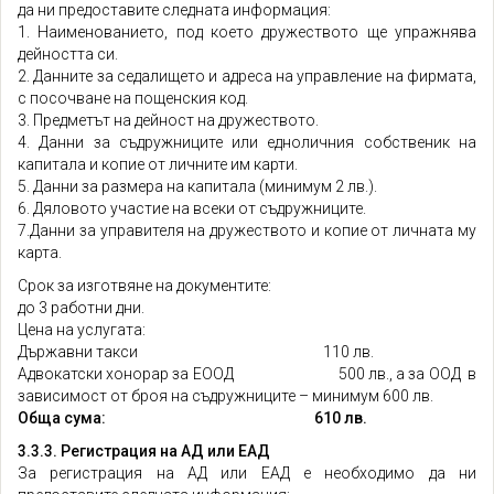
да ни предоставите следната информация:
1. Наименованието, под което дружеството ще упражнява
дейността си.
2. Данните за седалището и адреса на управление на фирмата,
с посочване на пощенския код.
3. Предметът на дейност на дружеството.
4. Данни за съдружниците или едноличния собственик на
капитала и копие от личните им карти.
5. Данни за размера на капитала (минимум 2 лв.).
6. Дяловото участие на всеки от съдружниците.
7.Данни за управителя на дружеството и копие от личната му
карта.
Срок за изготвяне на документите:
до 3 работни дни.
Цена на услугата:
Държавни такси 110 лв.
Адвокатски хонорар за ЕООД 500 лв., а за ООД в
зависимост от броя на съдружниците – минимум 600 лв.
Обща сума: 610 лв.
3.3.3. Регистрация на АД или ЕАД
За регистрация на АД или ЕАД е необходимо да ни