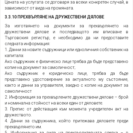
Цената на услугата се договаря за всеки конкретен случай, в
зависимост от вида на промяната.
3.3.10 ПРЕХВЪРЛЯНЕ НА ДРУЖЕСТВЕНИ ДЯЛОВЕ
За изготвянето на документи за прехвърлянето на
дружествени дялове и последващото им вписване в
Търговския регистър, е необходимо да ни предоставите
следната информация:
1. Данни за новите съдружници или едноличния собственик на
капитала:
Ако съдружник е физическо лице трябва да бъде представено
копие на документ за самоличност;
Ако съдружник е юридическо лице, трябва да бъде
представено удостоверение за актуалното му състояние,
както и данни за управителя, заедно с копие на документ за
самоличност
2. Информация за прехвърлените дружествени дялове – брой
и номинална стойност на всеки един от дяловете.
3. Препис от действащия към момента учредителен акт на
дружеството.
4. Данни за съдружника, който притежава дяловете преди
прехвърлянето им.
5. Информация за вида на прехвърлителната сделка – в