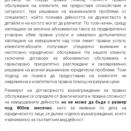
обслужване на клиентите, им предоставя спокойствие и
сигурност, при решаване на възникналите проблеми от
специалист, който познава дейността на дружеството в
детайли и на когото могат да разчитат. По този начин, срещу
заплащане на месечна абонаментна такса за предварително
уговорен обем правни услуги и намалено допълнително
заплащане на извършените над този лимит правни услуги,
клиентите-абонати получават специално внимание и
неотложно юридическо обслужване. На нашите клиенти,
сключили договори за абонаментно обслужване, е
гарантирано приоритетно разглеждане и своевременно
решаване на всички възникнали юридически проблеми. Този
подход ни помага да предоставим на клиентите ни
навременна и компетентна правна помощ на разумни цени.
Размерът на договореното възнаграждение за правно
обслужване се определя от фактическата и правна сложност
на извършваните дейности,
но не може да бъде с размер
под 800лв. месечно
, като за явяване по дела на
юридическото лице, се дължи отделно възнаграждение, което
е минимално за съответния вид дейност.