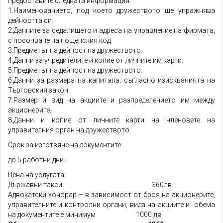
предоставите следната информация:
1.Наименованието, под което дружеството ще упражнява
дейността си.
2.Данните за седалището и адреса на управление на фирмата,
с посочване на пощенския код.
3.Предметът на дейност на дружеството.
4.Данни за учредителите и копие от личните им карти.
5.Предметът на дейност на дружеството.
6.Данни за размера на капитала, съгласно изискванията на
Търговския закон.
7.Размер и вид на акциите и разпределението им между
акционерите.
8.Данни и копие от личните карти на членовете на
управителния орган на дружеството.
Срок за изготвяне на документите
до 5 работни дни.
Цена на услугата:
Държавни такси 360лв.
Адвокатски хонорар – в зависимост от броя на акционерите,
управителните и контролни органи, вида на акциите и обема
на документите е минимум 1000 лв.