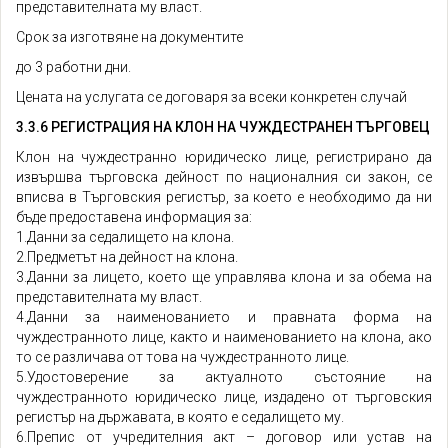
представителната му власт.
Срок за изготвяне на документите
до 3 работни дни.
Цената на услугата се договаря за всеки конкретен случай
3.3.6 РЕГИСТРАЦИЯ НА КЛОН НА ЧУЖДЕСТРАНЕН ТЪРГОВЕЦ
Клон на чуждестранно юридическо лице, регистрирано да
извършва търговска дейност по националния си закон, се
вписва в Търговския регистър, за което е необходимо да ни
бъде предоставена информация за:
1.Данни за седалището на клона.
2.Предметът на дейност на клона.
3.Данни за лицето, което ще управлява клона и за обема на
представителната му власт.
4.Данни за наименованието и правната форма на
чуждестранното лице, както и наименованието на клона, ако
то се различава от това на чуждестранното лице.
5.Удостоверение за актуалното състояние на
чуждестранното юридическо лице, издадено от търговския
регистър на държавата, в която е седалището му.
6.Препис от учредителния акт – договор или устав на