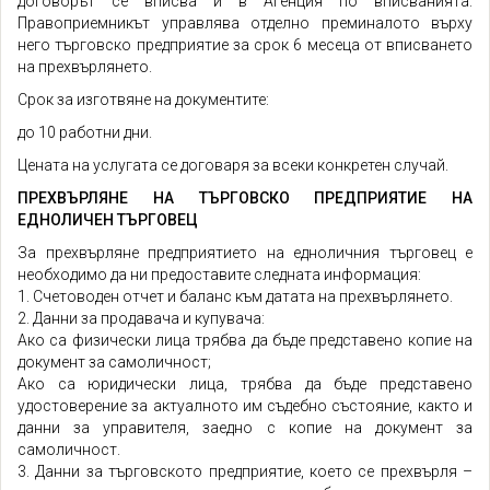
договорът се вписва и в Агенция по вписванията.
Правоприемникът управлява отделно преминалото върху
него търговско предприятие за срок 6 месеца от вписването
на прехвърлянето.
Срок за изготвяне на документите:
до 10 работни дни.
Цената на услугата се договаря за всеки конкретен случай.
ПРЕХВЪРЛЯНЕ НА ТЪРГОВСКО ПРЕДПРИЯТИЕ НА
ЕДНОЛИЧЕН ТЪРГОВЕЦ
За прехвърляне предприятието на едноличния търговец е
необходимо да ни предоставите следната информация:
1. Счетоводен отчет и баланс към датата на прехвърлянето.
2. Данни за продавача и купувача:
Ако са физически лица трябва да бъде представено копие на
документ за самоличност;
Ако са юридически лица, трябва да бъде представено
удостоверение за актуалното им съдебно състояние, както и
данни за управителя, заедно с копие на документ за
самоличност.
3. Данни за търговското предприятие, което се прехвърля –