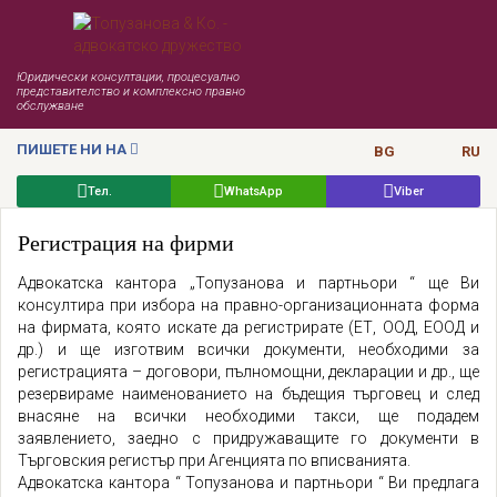
Юридически консултации, процесуално
представителство и комплексно правно
обслужване
ПИШЕТЕ НИ НА
BG
RU
Тел.
WhatsApp
Viber
Регистрация на фирми
Адвокатска кантора „Топузанова и партньори “ ще Ви
консултира при избора на правно-организационната форма
на фирмата, която искате да регистрирате (ЕТ, ООД, ЕООД и
др.) и ще изготвим всички документи, необходими за
регистрацията – договори, пълномощни, декларации и др., ще
резервираме наименованието на бъдещия търговец и след
внасяне на всички необходими такси, ще подадем
заявлението, заедно с придружаващите го документи в
Търговския регистър при Агенцията по вписванията.
Адвокатска кантора “ Топузанова и партньори “ Ви предлага