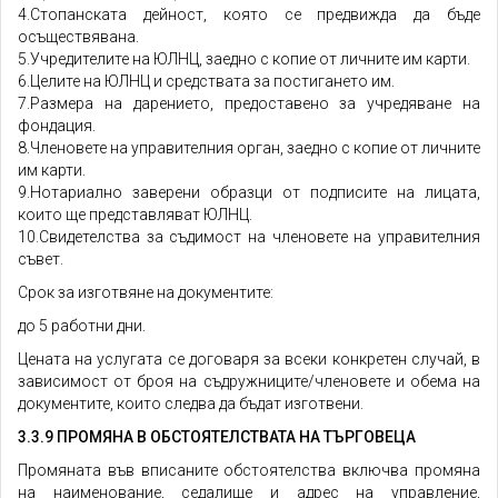
4.Стопанската дейност, която се предвижда да бъде
осъществявана.
5.Учредителите на ЮЛНЦ, заедно с копие от личните им карти.
6.Целите на ЮЛНЦ и средствата за постигането им.
7.Размера на дарението, предоставено за учредяване на
фондация.
8.Членовете на управителния орган, заедно с копие от личните
им карти.
9.Нотариално заверени образци от подписите на лицата,
които ще представляват ЮЛНЦ.
10.Свидетелства за съдимост на членовете на управителния
съвет.
Срок за изготвяне на документите:
до 5 работни дни.
Цената на услугата се договаря за всеки конкретен случай, в
зависимост от броя на съдружниците/членовете и обема на
документите, които следва да бъдат изготвени.
3.3.9 ПРОМЯНА В ОБСТОЯТЕЛСТВАТА НА ТЪРГОВЕЦА
Промяната във вписаните обстоятелства включва промяна
на наименование, седалище и адрес на управление,