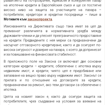
развитието на по-прозрачен, ефикасен и конкурентен пазар
на ипотечни кредити в Европейския съюз и ще се постигне
високо ниво на защита за участниците на пазара –
потребители, кредитори и кредитни посредници – пише в
Мотивите към
законопроекта
.
Изискванията на Директивата също така имат за цел да
премахнат различията в нормативната уредба между
държавите-членки и да улеснят презграничното предоставяне
на кредити. Предвидените с нея мерки са предназначени да
насърчат отговорното кредитиране, както и да осигурят по-
висока сигурност и доверие на пазара, с което да допринесат
и за повишаване на финансовата стабилност.
В приложното поле на Закона се включват две основни
категории кредити – кредитите, обезпечени с ипотека върху
недвижим имот, и кредити, чиято цел е придобиване или
запазване на вещно право върху недвижим имот. Законът се
прилага и по отношение на договорите за кредити,
предназначени за ремонт, ако тези договори са обезпечени с
ипотека.
Целта на новият закон е, както да осигури защита на
потребителите, чрез създаване на условия за вземане на