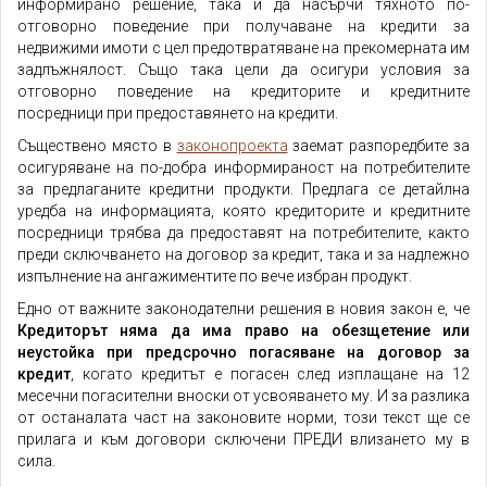
информирано решение, така и да насърчи тяхното по-
отговорно поведение при получаване на кредити за
недвижими имоти с цел предотвратяване на прекомерната им
задлъжнялост. Също така цели да осигури условия за
отговорно поведение на кредиторите и кредитните
посредници при предоставянето на кредити.
Съществено място в
законопроекта
заемат разпоредбите за
осигуряване на по-добра информираност на потребителите
за предлаганите кредитни продукти. Предлага се детайлна
уредба на информацията, която кредиторите и кредитните
посредници трябва да предоставят на потребителите, както
преди сключването на договор за кредит, така и за надлежно
изпълнение на ангажиментите по вече избран продукт.
Едно от важните законодателни решения в новия закон е, че
Кредиторът няма да има право на обезщетение или
неустойка при предсрочно погасяване на договор за
кредит
, когато кредитът е погасен след изплащане на 12
месечни погасителни вноски от усвояването му. И за разлика
от останалата част на законовите норми, този текст ще се
прилага и към договори сключени ПРЕДИ влизането му в
сила.