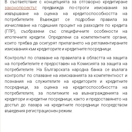
В съответствие с концепцията за отговорно кредитиране
законопроектът
предвижда по-строги изисквания за
извършване на оценка на кредитоспособността на
потребителите. Въвеждат се подробни правила за
изчисляване на годишния процент на разходите по кредита
(ГПР), съобразени със специфичните особености на
ипотечните кредити. Определени са компетентните органи,
които трябва да осигурят прилагането на регламентираните
изисквания към кредиторите и кредитните посредници.
Контролът по спазване на правилата в областта на защита
на потребителите е предоставен на Комисията за защита на
потребителите. На Българската народна банка се възлага
контролът по спазване на изискванията за компетентност и
познания на служителите на кредиторите и кредитните
посредници, за оценка на кредитоспособността на
потребителите, за политиките на възнагражденията на
кредитори и кредитни посредници, както и предоставянето на
достъп до пазара на кредитните посредници посредством
въведения регистрационен режим.