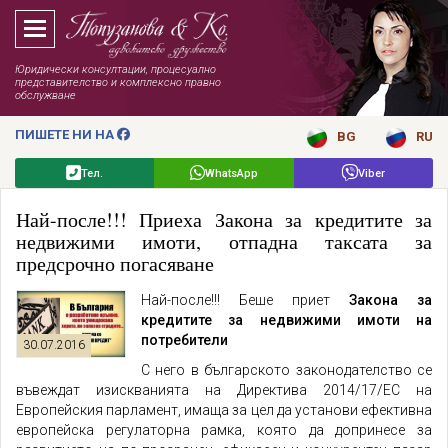
Юридически консултации, процесуално
представителство и комплексно правно
обслужване
ПИШЕТЕ НИ НА
BG
RU
Тел.
WhatsApp
Viber
Най-после!!! Приеха Закона за кредитите за
недвижими имоти, отпадна таксата за
предсрочно погасяване
Най-после!!! Беше приет
Закона за
кредитите за недвижими имоти на
потребители
30.07.2016
С него в българското законодателство се
въвеждат изискванията на Директива 2014/17/ЕС на
Европейския парламент, имаща за цел да установи ефективна
европейска регулаторна рамка, която да допринесе за