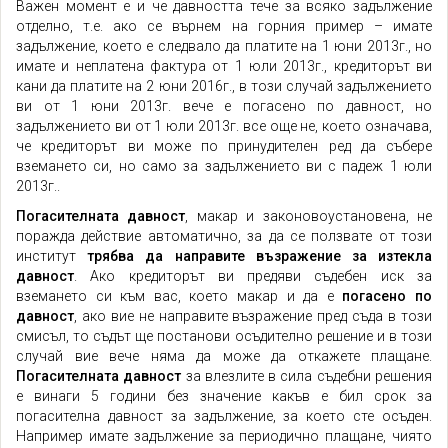
Важен момент е и че давността тече за всяко задължение
отделно, т.е. ако се върнем на горния пример – имате
задължение, което е следвало да платите на 1 юни 2013г., но
имате и неплатена фактура от 1 юли 2013г., кредиторът ви
кани да платите на 2 юни 2016г., в този случай задължението
ви от 1 юни 2013г. вече е погасено по давност, но
задължението ви от 1 юли 2013г. все още не, което означава,
че кредиторът ви може по принудителен ред да събере
вземането си, но само за задължението ви с падеж 1 юли
2013г..
Погасителната давност
, макар и законовоустановена, не
поражда действие автоматично, за да се ползвате от този
институт
трябва да направите възражение за изтекла
давност
. Ако кредиторът ви предяви съдебен иск за
вземането си към вас, което макар и да е
погасено по
давност
, ако вие не направите възражение пред съда в този
смисъл, то съдът ще постанови осъдително решение и в този
случай вие вече няма да може да откажете плащане.
Погасителната давност
за влезлите в сила съдебни решения
е винаги 5 години без значение какъв е бил срок за
погасителна давност за задължение, за което сте осъден.
Например имате задължение за периодично плащане, чиято