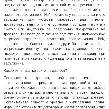
суми, за които по една или друга причина вие дори не
предполагате, че дължите, като най-често причината е че
задължението е от преди години и никой до този момент не
вие е потърсил за него. Най-честите случаи са свързани със
задължение към мобилни оператори или интернет
доставчици, защото ви е останала последна неплатена
сметка или неустойка за предсрочно прекратяване на
договор. Но могат да бъдат и за задължения например към
енергоразпределителни дружества, топлофикация, ВиК,
задължения по банков кредит или други. За всички тях обаче
е приложим института на погасителната давност и това е
първото нещо, което следва да имате предвид при
получаването на какъвто и да е вид покана за заплащане на
задължение.
Какво означава погасителна давност?
Погасителната давност, най-просто казано е
законоустановен период от време, през който вашият
кредитор бездейства, не предприема нищо, за да събере
вземането си към вас, а след изтичането на този период от
време той вече не може да го направи по принудителен ред.
Погасителната давност е уредена с императивни правни
норми, т.е. страните по договора не могат да уговорят нещо