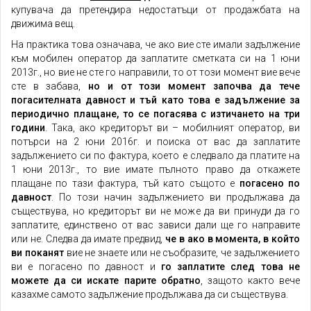
купувача да претендира недостатъци от продажбата на
движима вещ.
На практика това означава, че ако вие сте имали задължение
към мобилен оператор да заплатите сметката си на 1 юни
2013г., но вие не сте го направили, то от този момент вие вече
сте в забава,
но и от този момент започва да тече
погасителната давност и тъй като това е задължение за
периодично плащане, то се погасява с изтичането на три
години
. Така, ако кредиторът ви – мобилният оператор, ви
потърси на 2 юни 2016г. и поиска от вас да заплатите
задължението си по фактура, което е следвало да платите на
1 юни 2013г., то вие имате пълното право да откажете
плащане по тази фактура, тъй като същото е
погасено по
давност
. По този начин задължението ви продължава да
съществува, но кредиторът ви не може да ви принуди да го
заплатите, единствено от вас зависи дали ще го направите
или не. Следва да имате предвид,
че в ако в момента, в който
ви поканят
вие не знаете или не съобразите, че задължението
ви е погасено по давност и
го заплатите след това не
можете да си искате парите обратно
, защото както вече
казахме самото задължение продължава да си съществува.