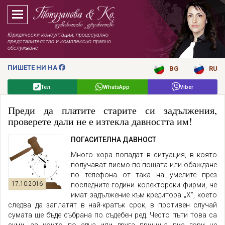
Юридически консултации, процесуално
представителство и комплексно правно
обслужване
ПИШЕТЕ НИ НА
BG
RU
Тел.
WhatsApp
Viber
Преди да платите старите си задължения,
проверете дали не е изтекла давността им!
ПОГАСИТЕЛНА ДАВНОСТ
Много хора попадат в ситуация, в която
получават писмо по пощата или обаждане
по телефона от така нашумелите през
17.10.2016
последните години колекторски фирми, че
имат задължение към кредитора „Х“, което
следва да заплатят в най-кратък срок, в противен случай
сумата ще бъде събрана по съдебен ред. Често пъти това са