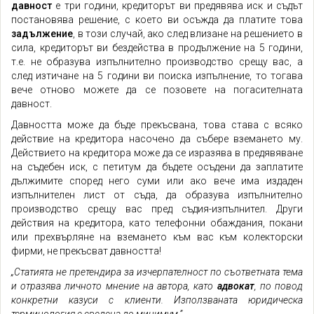
давност
е три години, кредиторът ви предявява иск и съдът
постановява решение, с което ви осъжда да платите това
задължение
, в този случай, ако след влизане на решението в
сила, кредиторът ви бездейства в продължение на 5 години,
т.е. не образува изпълнително производство срещу вас, а
след изтичане на 5 години ви поиска изпълнение, то тогава
вече отново можете да се позовете на погасителната
давност.
Давността може да бъде прекъсвана, това става с всяко
действие на кредитора насочено да събере вземането му.
Действието на кредитора може да се изразява в предявяване
на съдебен иск, с петитум да бъдете осъдени да заплатите
дължимите според него суми или ако вече има издаден
изпълнителен лист от съда, да образува изпълнително
производство срещу вас пред съдия-изпълнител. Други
действия на кредитора, като телефонни обаждания, покани
или прехвърляне на вземането към вас към колекторски
фирми, не прекъсват давността!
„Статията не претендира за изчерпателност по съответната тема
и отразява личното мнение на автора, като
адвокат
, по повод
конкретни казуси с клиенти. Използваната юридическа