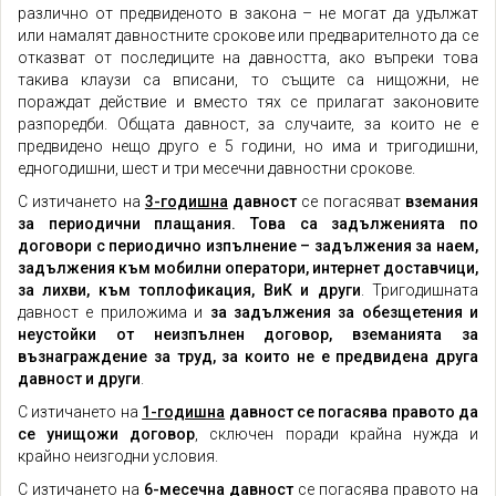
различно от предвиденото в закона – не могат да удължат
или намалят давностните срокове или предварителното да се
отказват от последиците на давността, ако въпреки това
такива клаузи са вписани, то същите са нищожни, не
пораждат действие и вместо тях се прилагат законовите
разпоредби. Общата давност, за случаите, за които не е
предвидено нещо друго е 5 години, но има и тригодишни,
едногодишни, шест и три месечни давностни срокове.
С изтичането на
3-
годишна
давност
се погасяват
вземания
за периодични плащания. Това са задълженията по
договори с периодично изпълнение – задължения за наем,
задължения към мобилни оператори, интернет доставчици,
за лихви, към топлофикация, ВиК и други
. Тригодишната
давност е приложима и
за задължения за обезщетения и
неустойки от неизпълнен договор, вземанията за
възнаграждение за труд, за които не е предвидена друга
давност и други
.
С изтичането на
1-
годишна
давност
се погасява правото да
се унищожи договор
, сключен поради крайна нужда и
крайно неизгодни условия.
С изтичането на
6-месечна
давност
се погасява правото на