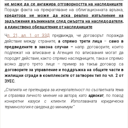
не може да се ангажира отговорността на наследниците
.
Поради факта на прекратяване на облигационната връзка,
кредитора не може да иска реално изпълнение на
задължения възникнали след смъртта на наследодателя,
а единствено обезщетение от наследниците
.
Ч
л. 21, ал. 1 от ЗЗД
предвижда, че договорът поражда
действие между страните,
а спрямо трети лица
–
само в
предвидените в закона случаи –
напр. договорите, които
подлежат на вписване в Агенция по вписвания могат да
породят действие, както спрямо наследниците, така и спрямо
всяко друго трето лице – пример за такъв договор са
договорите за управление и поддръжка на общите части в
жилищни сгради в комплексите от затворен тип по чл. 2 от
ЗУЕС.
„Статията не претендира за изчерпателност по съответната тема
и отразява личното мнение на автора, като
адвокат
, по повод
конкретни казуси с клиенти. Използваната юридическа
терминология е сведена до минимум.”