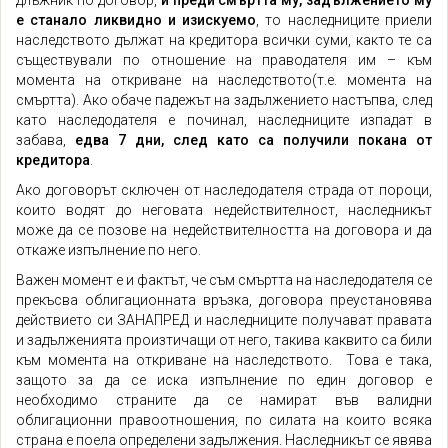
длъжник по договор,
и преди смъртта му, задължението му
е станало ликвидно и изискуемо
, то наследниците приели
наследството дължат на кредитора всички суми, както те са
съществували по отношение на праводателя им – към
момента на откриване на наследството(т.е. момента на
смъртта). Ако обаче падежът на задължението настъпва, след
като наследодателя е починал, наследниците изпадат в
забава,
едва 7 дни, след като са получили покана от
кредитора
.
Ако договорът сключен от наследодателя страда от пороци,
които водят до неговата недействителност, наследникът
може да се позове на недействителността на договора и да
откаже изпълнение по него.
Важен момент е и фактът, че съм смъртта на наследодателя се
прекъсва облигационната връзка, договора преустановява
действието си ЗАНАПРЕД и наследниците получават правата
и задълженията произтичащи от него, такива каквито са били
към момента на откриване на наследството. Това е така,
защото за да се иска изпълнение по един договор е
необходимо страните да се намират във валидни
облигационни правоотношения, по силата на които всяка
страна е поела определени задължения. Наследникът се явява