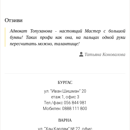
Отзиви
Адвокат Топузанова - настоящий Мастер с большой
буквы! Таких профи как она, на пальцах одной руки
пересчитать можно, талантище!
Татьяна Коновалова
БУРГАС
ул. "Иван Шишман" 20
етаж 1, офис 3
Тел./факс
056 844 981
Мобилен:
0888 111 800
ВАРНА
ул. "Хан Кардам" № 22, офис