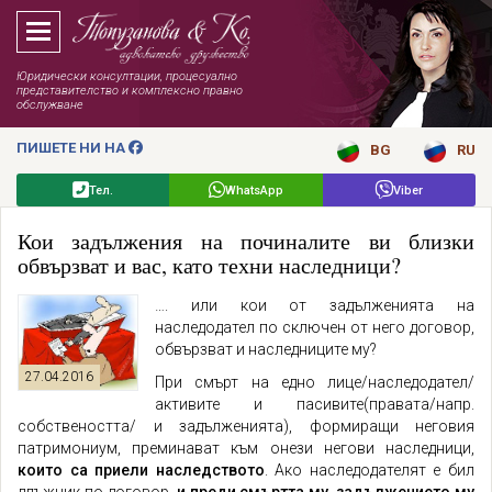
Юридически консултации, процесуално
представителство и комплексно правно
обслужване
ПИШЕТЕ НИ НА
BG
RU
Тел.
WhatsApp
Viber
Кои задължения на починалите ви близки
обвързват и вас, като техни наследници?
…. или кои от задълженията на
наследодател по сключен от него договор,
обвързват и наследниците му?
27.04.2016
При смърт на едно лице/наследодател/
активите и пасивите(правата/напр.
собствеността/ и задълженията), формиращи неговия
патримониум, преминават към онези негови наследници,
които са приели наследството
. Ако наследодателят е бил