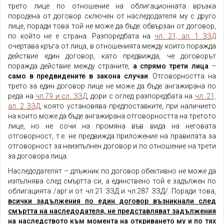
трето лице по отношение на облигационната връзка
породена от договор сключен от наследодателя му с друго
лице, поради това той не може да бъде обвързан от договор,
по който не е страна. Разпоредбата на
чл. 21, ал. 1 ЗЗД
очертава кръга от лица, в отношенията между които поражда
действие един договор, като предвижда, че договорът
поражда действие между страните,
а спрямо трети лица
–
само в предвидените в закона случаи
. Отговорността на
трето за един договор лице не може да бъде ангажирана по
реда на
чл.79 и сл. ЗЗД
, дори с оглед разпоредбата на
чл. 21,
ал. 2 ЗЗД
, която установява предпоставките, при наличието
на които може да бъде ангажирана отговорността на третото
лице, но не сочи на промяна във вида на неговата
отговорност, т.е. не предвижда приложение на правилата за
отговорност за неизпълнен договор и по отношение на трети
за договора лица.
Наследодателят – длъжник по договор обективно не може да
изпълнява след смъртта си, а единствено той е задължен по
облигацията /арг.и от чл.21 ЗЗД и чл.287 ЗЗД/. Поради това,
всички задължения по един договор възникнали след
смъртта на наследодателя, не представляват задължения
на наследството към момента на откриването му и по тях