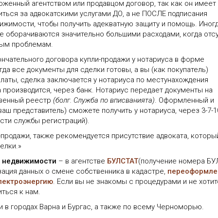
оженный агентством или продавцом договор, так как он имеет
ться за адвокатскими услугами ДО, а не ПОСЛЕ подписания
ижимости, чтобы получить адекватную защиту и помощь. Иног
е оборачиваются значительно большими расходами, когда отс
ным проблемам.
нчательного договора купли-продажи у нотариуса в форме
гда все документы для сделки готовы, а вы (как покупатель)
латы, сделка заключается у нотариуса по местунахождения
производится, через банк. Нотариус передает документы на
твенный реестр
(болг. Служба по вписванията)
. Оформленный и
аш представитель) сможете получить у нотариуса, через 3-7-1
сти службы регистраций).
-продажи, также рекомендуется присутствие адвоката, которы
елки.»
й недвижимости
– в агентстве
БУЛСТАТ
(получение номера БУ
зация данных о смене собственника в кадастре,
переоформле
электроэнергию
. Если вы не знакомы с процедурами и не хотит
ться к нам.
 в городах Варна и Бургас, а также по всему Черноморью.