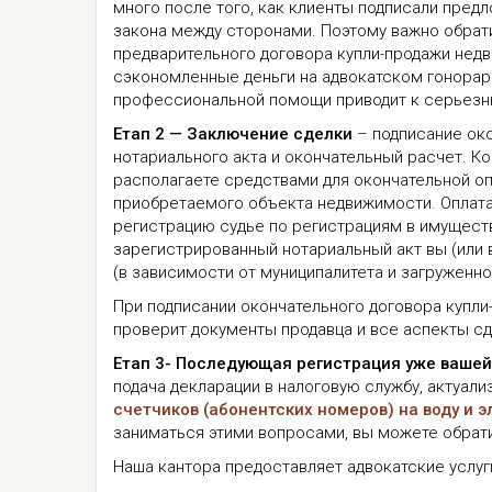
много после того, как клиенты подписали предл
закона между сторонами. Поэтому важно обрати
предварительного договора купли-продажи недв
сэкономленные деньги на адвокатском гонорар
профессиональной помощи приводит к серьез
Етап 2 — Заключение сделки
– подписание око
нотариального акта и окончательный расчет. Ко
располагаете средствами для окончательной оп
приобретаемого объекта недвижимости. Оплата 
регистрацию судье по регистрациям в имущес
зарегистрированный нотариальный акт вы (или в
(в зависимости от муниципалитета и загруженно
При подписании окончательного договора купли
проверит документы продавца и все аспекты сд
Етап 3- Последующая регистрация уже ваше
подача декларации в налоговую службу, актуали
счетчиков (абонентских номеров) на воду и 
заниматься этими вопросами, вы можете обрати
Наша кантора предоставляет адвокатские услуги