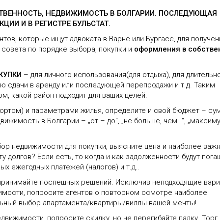
СТВЕННОСТЬ, НЕДВИЖИМОСТЬ В БОЛГАРИИ. ПОСЛЕДУЮЩАЯ
ЦИИ И В РЕГИСТРЕ БУЛЬСТАТ.
тов, которые ищут адвоката в Варне или Бургасе, для получен
совета по порядке выбора, покупки и
оформления в собстве
КУПКИ
– для личного использования(для отдыха), для длительн
ью сдачи в аренду или последующей перепродажи и т.д. Таким
м, какой район подходит для ваших целей.
ортом) и параметрами жилья, определите и свой бюджет – су
вижимость в Болгарии – „от – до“, „не больше, чем…“, „максим
бор недвижимости для покупки, выясните цена и наиболее важ
ту долгов? Если есть, то когда и как задолженности будут пог
х ежегодных платежей (налогов) и т.д..
 принимайте поспешных решений. Исключив неподходящие вари
димости, попросите агентов о повторном осмотре наиболее
льный выбор апартамента/квартиры/виллы вашей мечты!
движимости, попросите скидку, но не перегибайте палку. Торг 