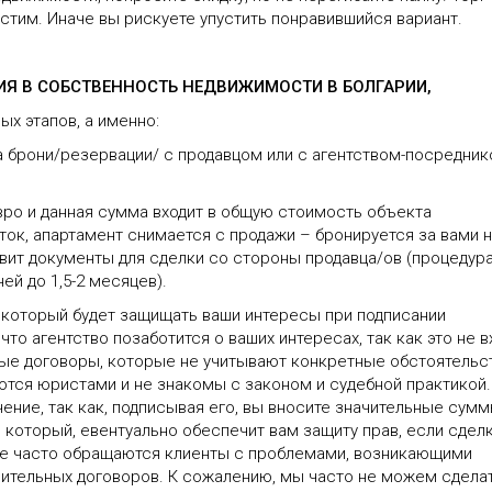
стим. Иначе вы рискуете упустить понравившийся вариант.
ИЯ В СОБСТВЕННОСТЬ НЕДВИЖИМОСТИ В БОЛГАРИИ,
ых этапов, а именно:
 брони/резервации/ с продавцом или с агентством-посредник
Евро и данная сумма входит в общую стоимость объекта
ток, апартамент снимается с продажи – бронируется за вами 
вит документы для сделки со стороны продавца/ов (процедур
ей до 1,5-2 месяцев).
, который будет защищать ваши интересы при подписании
то агентство позаботится о ваших интересах, так как это не в
ные договоры, которые не учитывают конкретные обстоятельс
ются юристами и не знакомы с законом и судебной практикой.
ние, так как, подписывая его, вы вносите значительные сум
, который, евентуально обеспечит вам защиту прав, если сдел
мне часто обращаются клиенты с проблемами, возникающими
ительных договоров. К сожалению, мы часто не можем сдела