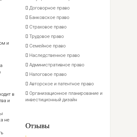
Договорное право
Банковское право
Страховое право
Трудовое право
ом и
Семейное право
Наследственное право
Административное право
на
а
Налоговое право
Авторское и патентное право
Организационное планирование и
ходит в
инвестиционный дизайн
тва и
мы
ка не
Отзывы
ть