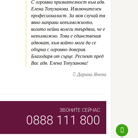
С огромна признателност към адв.
Елена Топузанова. Изключителен
професионалист. За моя случай тя
явно направи невъзможното,
когато нейни колеги твърдяха, че е
невъзможно. Това е единствения
адвокат, към който мога да се
обърна с огромно доверия.
Благодаря от сърце. Респект пред
Вас адв. Елена Топузанова!
Дарина Янева
ЗВОНИТЕ СЕЙЧАС
0888 111 800