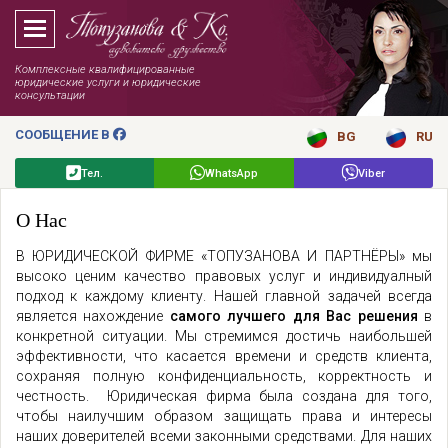
Комплексные квалифицированные
юридические услуги и юридические
консультации
СООБЩЕНИЕ В
BG
RU
Тел.
WhatsApp
Viber
О Нас
В ЮРИДИЧЕСКОЙ ФИРМЕ «ТОПУЗАНОВА И ПАРТНЁРЫ» мы
высоко ценим качество правовых услуг и индивидуалный
подход к каждому клиенту. Нашей главной задачей всегда
является нахождение
самого лучшего для Вас решения
в
конкретной ситуации. Мы стремимся достичь наибольшей
эффективности, что касается времени и средств клиента,
сохраняя полную конфиденциальность, корректность и
честность. Юридическая фирма была создана для того,
чтобы наилучшим образом защищать права и интересы
наших доверителей всеми законными средствами. Для наших